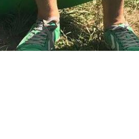
 #radioeska
ka. Spływy pontonowe i kajakowe w Bardzie już chyba trady