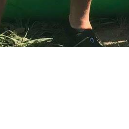
Pierwsza sobota sierpnia z
To już kolejne wakacje, w których gościmy ekipę Radia Es