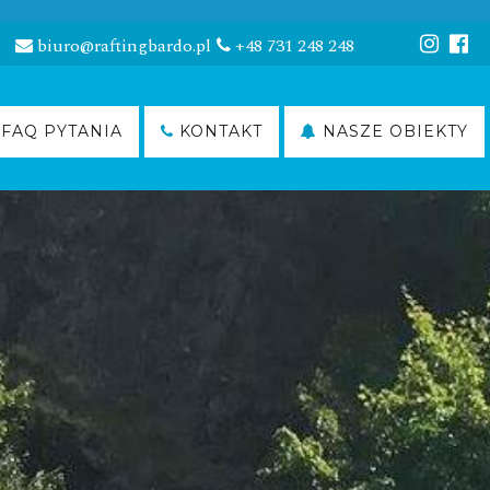
biuro@raftingbardo.pl
+48 731 248 248
FAQ PYTANIA
KONTAKT
NASZE OBIEKTY