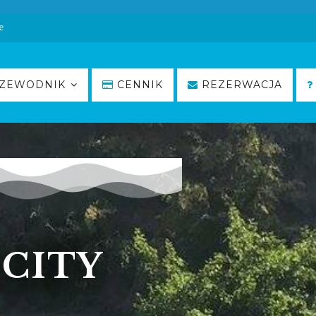
e
ZEWODNIK
CENNIK
REZERWACJA
CITY