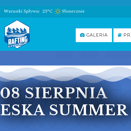
Warunki Spływu:
23°C
Słonecznie
GALERIA
PR
08 SIERPNIA
ESKA SUMMER 