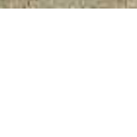
Imieniny miesiąca
obchodzimy z #radioeska
To już kolejne wakacje, w których gościmy ekipę Radia
Eska. Spływy pontonowe i kajakowe w Bardzie już chyba