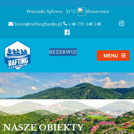
Warunki Spływu:
31°C
Słonecznie
biuro@raftingbardo.pl
+48 731 248 248
REZERWUJ
NASZE OBIEKTY