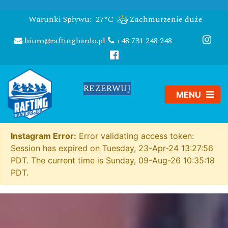
Warunki Spływu:
27°C
Zachmurzenie duże
biuro@raftingbardo.pl
+48 731 248 248
REZERWUJ
Instagram Error:
Error validating access token:
Session has expired on Tuesday, 23-Apr-24 13:27:56
PDT. The current time is Sunday, 09-Aug-26 10:35:18
PDT.