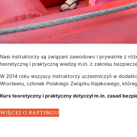
Nasi instruktorzy są związani zawodowo i prywatnie z ró
teoretyczną i praktyczną wiedzę m.in. z zakresu bezpiecz
W 2014 roku wszyscy instruktorzy uczestniczyli w dodat
Wrocławiu, członek Polskiego Związku Kajakowego, którego
Kurs teoretyczny i praktyczny dotyczył m.in. zasad be
WIĘCEJ O RAFTINGU