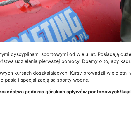
żnymi dyscyplinami sportowymi od wielu lat. Posiadają du
eństwa udzielania pierwszej pomocy. Dbamy o to, aby kadra
kowych kursach doszkalających. Kursy prowadził wielolet
 pasją i specjalizacją są sporty wodne.
zpieczeństwa podczas górskich spływów pontonowych/kaj