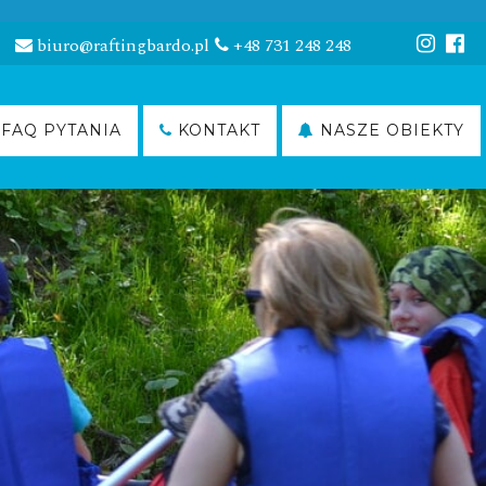
biuro@raftingbardo.pl
+48 731 248 248
FAQ PYTANIA
KONTAKT
NASZE OBIEKTY