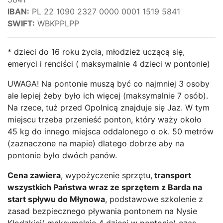
IBAN:
PL 22 1090 2327 0000 0001 1519 5841
SWIFT:
WBKPPLPP
* dzieci do 16 roku życia, młodzież uczącą się,
emeryci i renciści ( maksymalnie 4 dzieci w pontonie)
UWAGA! Na pontonie muszą być co najmniej 3 osoby
ale lepiej żeby było ich więcej (maksymalnie 7 osób).
Na rzece, tuż przed Opolnicą znajduje się Jaz. W tym
miejscu trzeba przenieść ponton, który waży około
45 kg do innego miejsca oddalonego o ok. 50 metrów
(zaznaczone na mapie) dlatego dobrze aby na
pontonie było dwóch panów.
Cena zawiera
, wypożyczenie sprzętu,
transport
wszystkich Państwa wraz ze sprzętem z Barda na
start spływu do Młynowa
, podstawowe szkolenie z
zasad bezpiecznego pływania pontonem na Nysie
Kłodzkiej( maksymalnie 4 dzieci w pontonie) czas