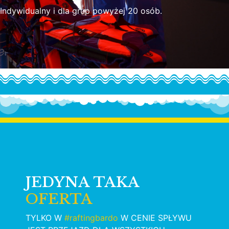
Indywidualny i dla grup powyżej 20 osób.
JEDYNA TAKA
OFERTA
TYLKO W
#raftingbardo
W CENIE SPŁYWU