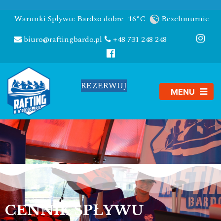
Warunki Spływu: Bardzo dobre
16°C
Bezchmurnie
biuro@raftingbardo.pl
+48 731 248 248
REZERWUJ
CENNIK SPŁYWU