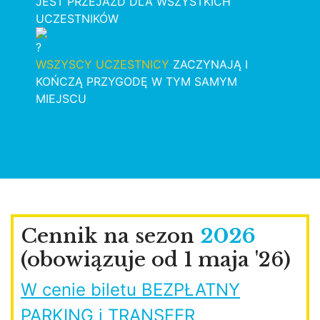
JEST PRZEJAZD DLA WSZYSTKICH
UCZESTNIKÓW
WSZYSCY UCZESTNICY
ZACZYNAJĄ I
KOŃCZĄ PRZYGODĘ W TYM SAMYM
MIEJSCU
Cennik na sezon
2026
(obowiązuje od 1 maja '26)
W cenie biletu BEZPŁATNY
PARKING i TRANSFER