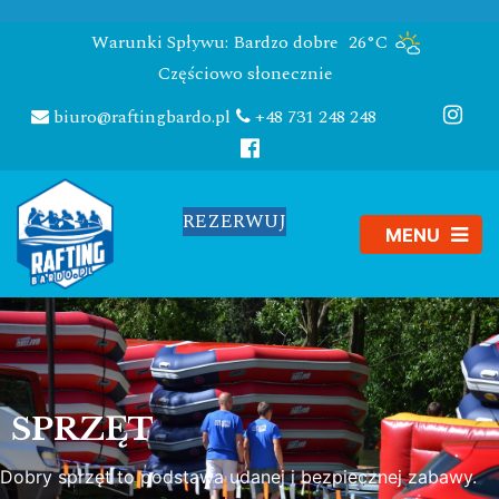
Warunki Spływu: Bardzo dobre
26°C
Częściowo słonecznie
biuro@raftingbardo.pl
+48 731 248 248
REZERWUJ
SPRZĘT
Dobry sprzęt to podstawa udanej i bezpiecznej zabawy.