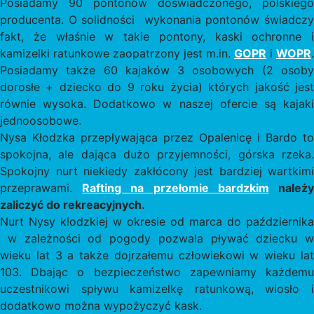
Posiadamy 90 pontonów doświadczonego, polskiego
producenta. O solidności wykonania pontonów świadczy
fakt, że właśnie w takie pontony, kaski ochronne i
kamizelki ratunkowe zaopatrzony jest m.in.
GOPR
i
WOPR
.
Posiadamy także 60 kajaków 3 osobowych (2 osoby
dorosłe + dziecko do 9 roku życia) których jakość jest
równie wysoka. Dodatkowo w naszej ofercie są kajaki
jednoosobowe.
Nysa Kłodzka przepływająca przez Opalenicę i Bardo to
spokojna, ale dająca dużo przyjemności, górska rzeka.
Spokojny nurt niekiedy zakłócony jest bardziej wartkimi
przeprawami.
Rafting na przełomie bardzkim
należ
zaliczyć do rekreacyjnych.
Nurt Nysy kłodzkiej w okresie od marca do października
w zależności od pogody pozwala pływać dziecku w
wieku lat 3 a także dojrzałemu człowiekowi w wieku lat
103. Dbając o bezpieczeństwo zapewniamy każdemu
uczestnikowi spływu kamizelkę ratunkową, wiosło i
dodatkowo można wypożyczyć kask.