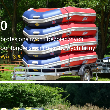
0
profesjonalnych i bezpiecznych
pontonów siedmioosobowych firmy
WATS ®