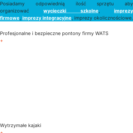
Posiadamy odpowiednią ilość sprzętu aby
organizować
wycieczki szkolne
,
imprez
firmowe
,
imprezy integracyjne
, imprezy okolicznościowe.
Profesjonalne i bezpieczne pontony firmy WATS
+
Wytrzymałe kajaki
+