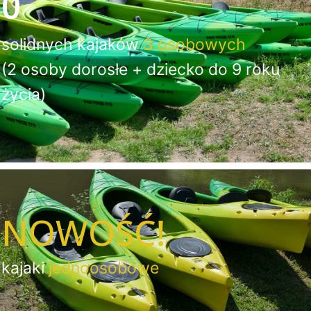
0
solidnych kajaków
3 osobowych
(2 osoby dorosłe + dziecko do 9 roku
życia)
NOWOŚĆ!
kajaki
jednoosobowe