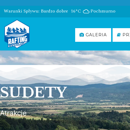
Warunki Spływu: Bardzo dobre
16°C
Pochmurno
GALERIA
PR
SUDETY
Atrakcje