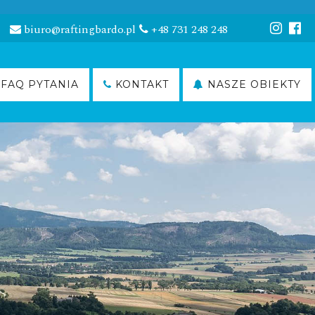
biuro@raftingbardo.pl
+48 731 248 248
FAQ PYTANIA
KONTAKT
NASZE OBIEKTY