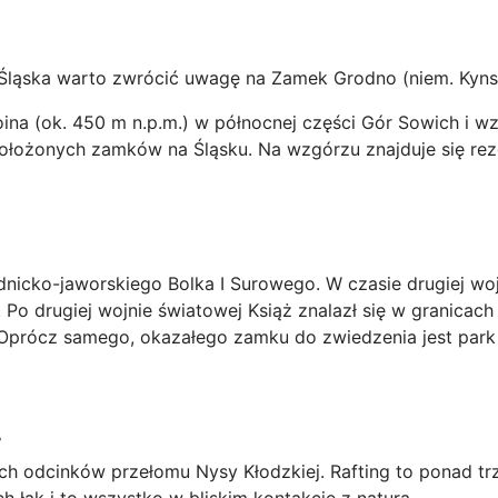
Śląska warto zwrócić uwagę na Zamek Grodno (niem. Kynsb
 (ok. 450 m n.p.m.) w północnej części Gór Sowich i wzno
 położonych zamków na Śląsku. Na wzgórzu znajduje się re
icko-jaworskiego Bolka I Surowego. W czasie drugiej wojn
. Po drugiej wojnie światowej Książ znalazł się w granica
. Oprócz samego, okazałego zamku do zwiedzenia jest park 
.
ch odcinków przełomu Nysy Kłodzkiej. Rafting to ponad 