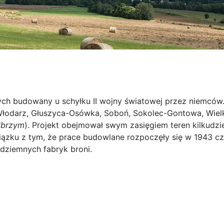
wych budowany u schyłku II wojny światowej przez niemcó
łodarz, Głuszyca-Osówka, Soboń, Sokolec-Gontowa, Wielka
lbrzym
). Projekt obejmował swym zasięgiem teren kilkudz
iązku z tym, że prace budowlane rozpoczęły się w 1943 c
dziemnych fabryk broni.