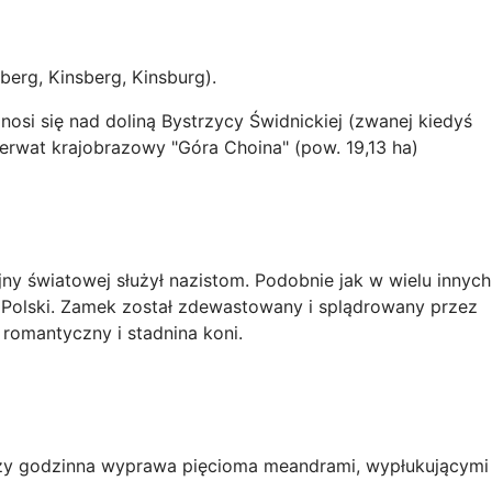
erg, Kinsberg, Kinsburg).
si się nad doliną Bystrzycy Świdnickiej (zwanej kiedyś
zerwat krajobrazowy "Góra Choina" (pow. 19,13 ha)
y światowej służył nazistom. Podobnie jak w wielu innych
ch Polski. Zamek został zdewastowany i splądrowany przez
romantyczny i stadnina koni.
trzy godzinna wyprawa pięcioma meandrami, wypłukującymi