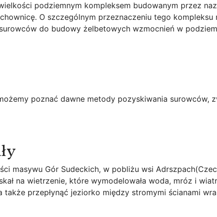
 wielkości podziemnym kompleksem budowanym przez nazis
zachownicę. O szczególnym przeznaczeniu tego kompleks
nie surowców do budowy żelbetowych wzmocnień w podziemn
 możemy poznać dawne metody pozyskiwania surowców, zwie
ały
ęści masywu Gór Sudeckich, w pobliżu wsi Adrszpach(Czec
kał na wietrzenie, które wymodelowała woda, mróz i wiatr
żna także przepłynąć jeziorko między stromymi ścianami w