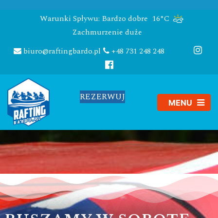
Warunki Spływu: Bardzo dobre
16°C
Zachmurzenie duże
biuro@raftingbardo.pl
+48 731 248 248
REZERWUJ