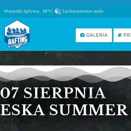
Warunki Spływu:
18°C
Zachmurzenie małe
GALERIA
PR
07 SIERPNIA
ESKA SUMMER 