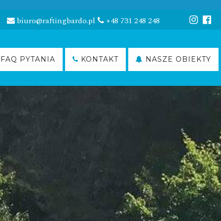
biuro@raftingbardo.pl
+48 731 248 248
FAQ PYTANIA
KONTAKT
NASZE OBIEKTY