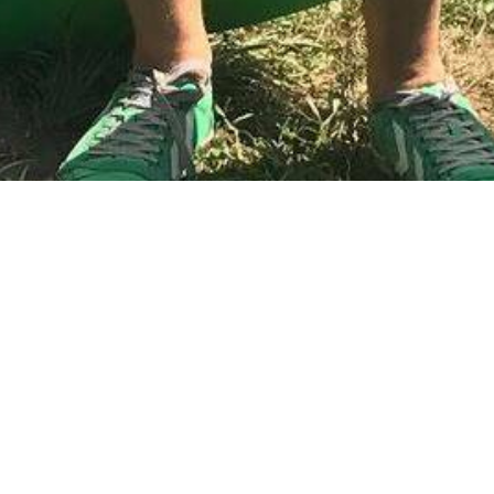
 #radioeska
ka. Spływy pontonowe i kajakowe w Bardzie już chyba trady