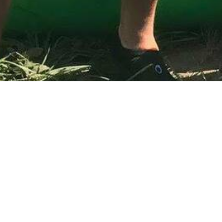
Pierwsza sobota sierpnia z
To już kolejne wakacje, w których gościmy ekipę Radia Es