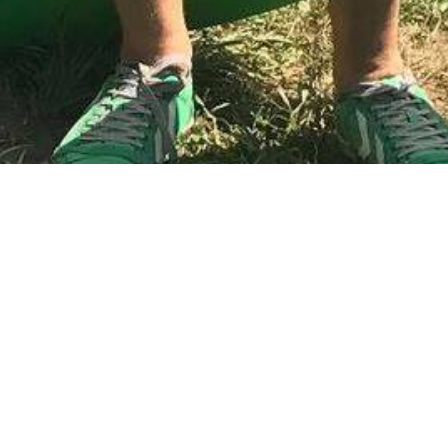
 #radioeska
ka. Spływy pontonowe i kajakowe w Bardzie już chyba trady