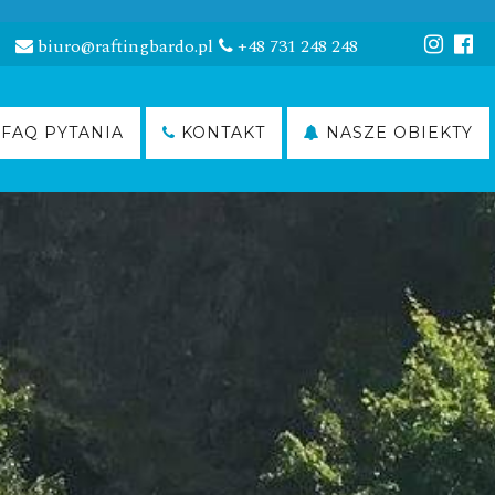
biuro@raftingbardo.pl
+48 731 248 248
FAQ PYTANIA
KONTAKT
NASZE OBIEKTY