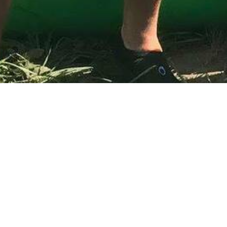
Pierwsza sobota sierpnia z
To już kolejne wakacje, w których gościmy ekipę Radia Es