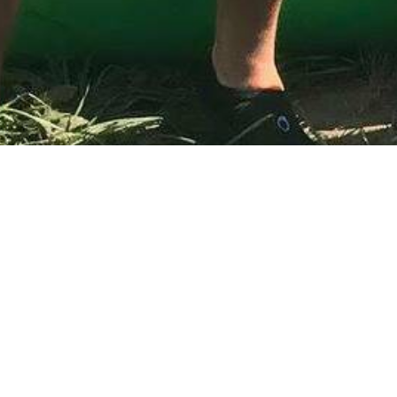
Pierwsza sobota sierpnia z
To już kolejne wakacje, w których gościmy ekipę Radia Es