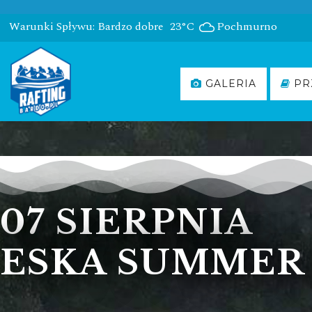
Warunki Spływu: Bardzo dobre
23°C
Pochmurno
GALERIA
PR
07 SIERPNIA
ESKA SUMMER 