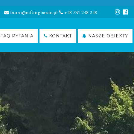
biuro@raftingbardo.pl
+48 731 248 248
FAQ PYTANIA
KONTAKT
NASZE OBIEKTY