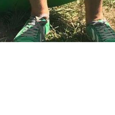
 #radioeska
ka. Spływy pontonowe i kajakowe w Bardzie już chyba trady