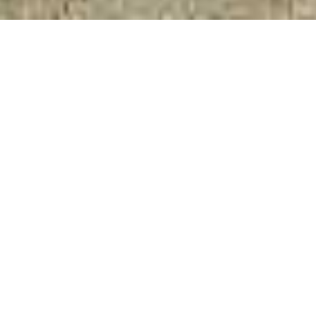
Imieniny miesiąca
obchodzimy z #radioeska
To już kolejne wakacje, w których gościmy ekipę Radia
Eska. Spływy pontonowe i kajakowe w Bardzie już chyba