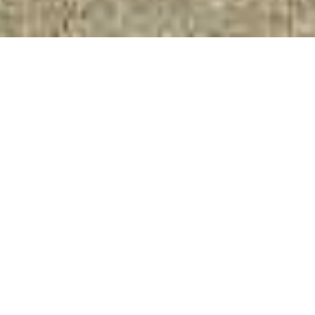
Imieniny miesiąca
obchodzimy z #radioeska