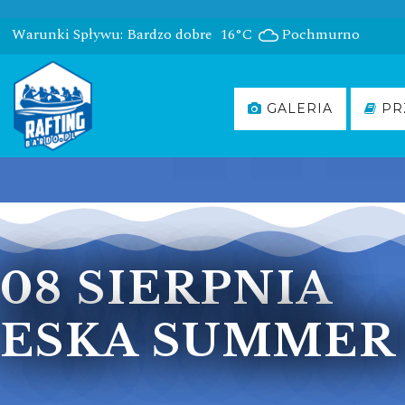
Warunki Spływu: Bardzo dobre
16°C
Pochmurno
GALERIA
PR
08 SIERPNIA
ESKA SUMMER 