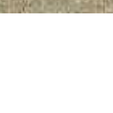
Imieniny miesiąca
obchodzimy z #radioeska