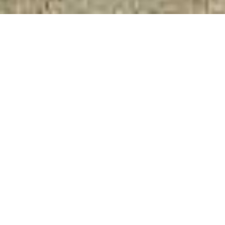
Imieniny miesiąca
obchodzimy z #radioeska
To już kolejne wakacje, w których gościmy ekipę Radia
Eska. Spływy pontonowe i kajakowe w Bardzie już chyba