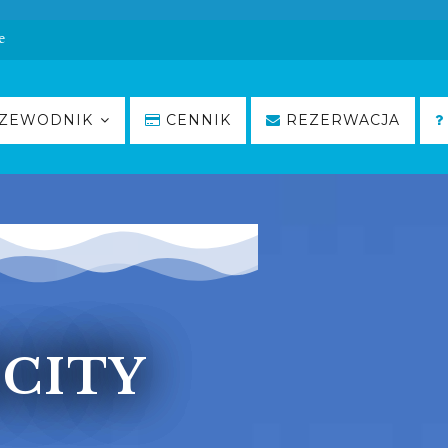
e
ZEWODNIK
CENNIK
REZERWACJA
CITY