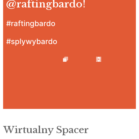
@raftingbardo
!
#raftingbardo
#splywybardo
Wirtualny Spacer