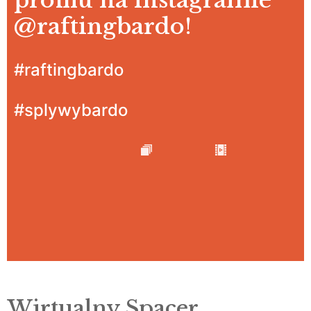
profilu na instagramie
@raftingbardo
!
#raftingbardo
#splywybardo
Wirtualny Spacer