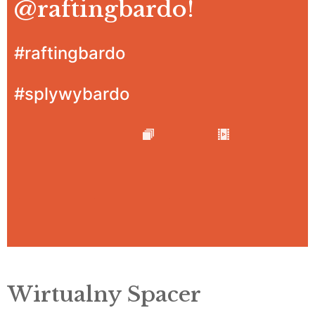
@raftingbardo
!
#raftingbardo
#splywybardo
Wirtualny Spacer