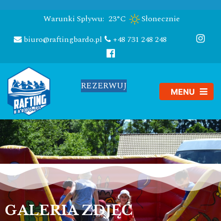
Warunki Spływu:
23°C
Słonecznie
biuro@raftingbardo.pl
+48 731 248 248
REZERWUJ
GALERIA ZDJĘĆ