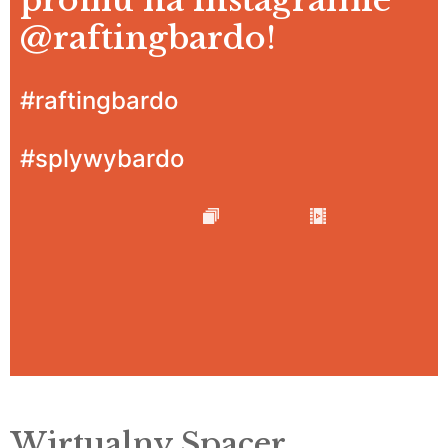
profilu na instagramie
@raftingbardo
!
#raftingbardo
#splywybardo
Wirtualny Spacer