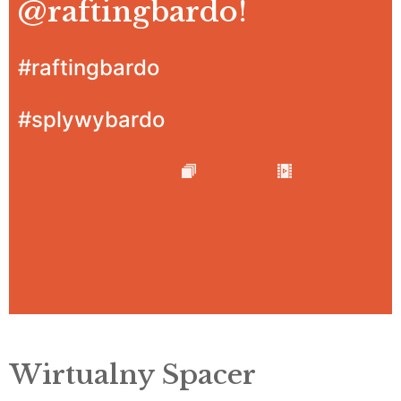
@raftingbardo
!
#raftingbardo
#splywybardo
Wirtualny Spacer