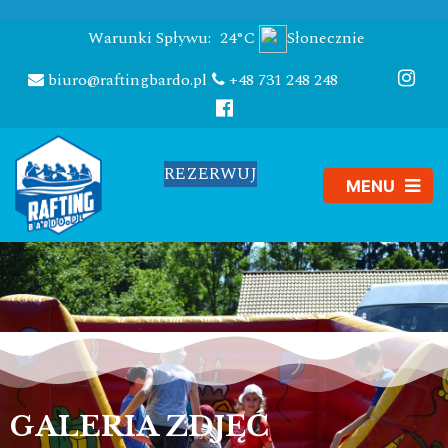
Warunki Spływu:
24°C
Słonecznie
biuro@raftingbardo.pl
+48 731 248 248
REZERWUJ
GALERIA ZDJĘĆ