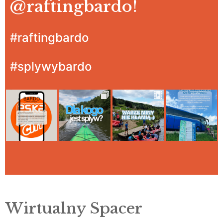
@raftingbardo
!
#raftingbardo
#splywybardo
Wirtualny Spacer