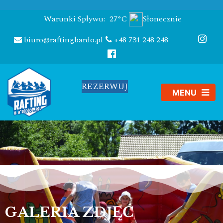
Warunki Spływu:
27°C
Słonecznie
biuro@raftingbardo.pl
+48 731 248 248
REZERWUJ
GALERIA ZDJĘĆ