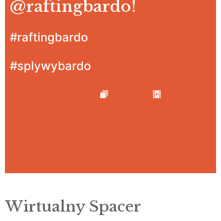
@raftingbardo
!
#raftingbardo
#splywybardo
Wirtualny Spacer