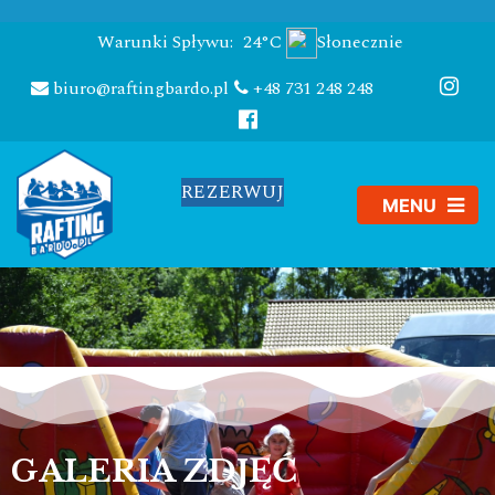
Warunki Spływu:
24°C
Słonecznie
biuro@raftingbardo.pl
+48 731 248 248
REZERWUJ
GALERIA ZDJĘĆ