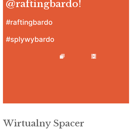
@raftingbardo
!
#raftingbardo
#splywybardo
Wirtualny Spacer