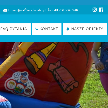
biuro@raftingbardo.pl
+48 731 248 248
FAQ PYTANIA
KONTAKT
NASZE OBIEKTY