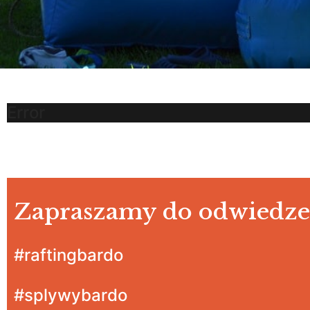
Error
Zapraszamy do odwiedzen
#raftingbardo
#splywybardo