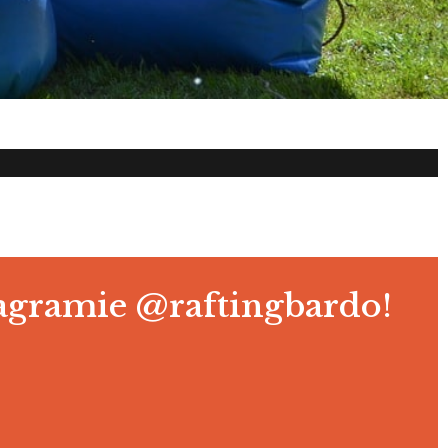
tagramie
@raftingbardo
!