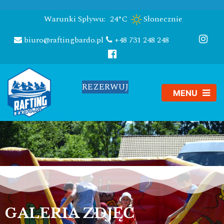
Warunki Spływu:
24°C
Słonecznie
biuro@raftingbardo.pl
+48 731 248 248
REZERWUJ
GALERIA ZDJĘĆ