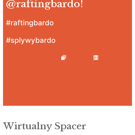
@raftingbardo
!
#raftingbardo
#splywybardo
Wirtualny Spacer