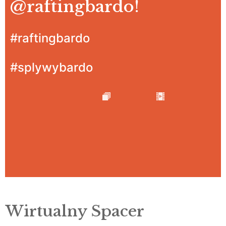
@raftingbardo
!
#raftingbardo
#splywybardo
Wirtualny Spacer