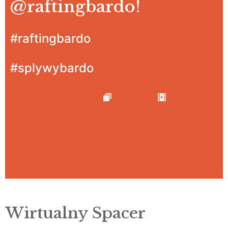
@raftingbardo
!
#raftingbardo
#splywybardo
Wirtualny Spacer