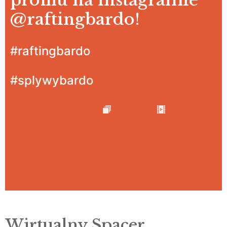
profilu na instagramie
@raftingbardo
!
#raftingbardo
#splywybardo
Wirtualny Spacer