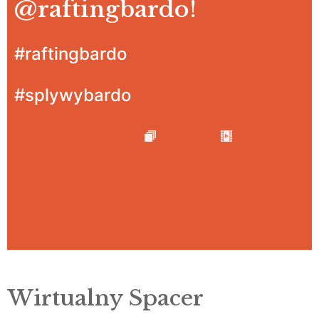
@raftingbardo
!
#raftingbardo
#splywybardo
Wirtualny Spacer