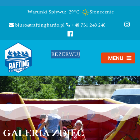
Warunki Spływu:
29°C
Słonecznie
biuro@raftingbardo.pl
+48 731 248 248
REZERWUJ
GALERIA ZDJĘĆ