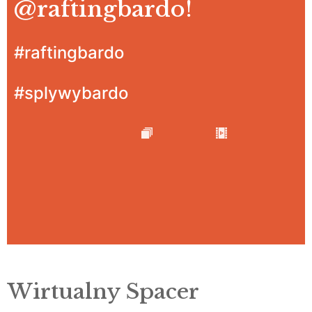
@raftingbardo
!
#raftingbardo
#splywybardo
Wirtualny Spacer