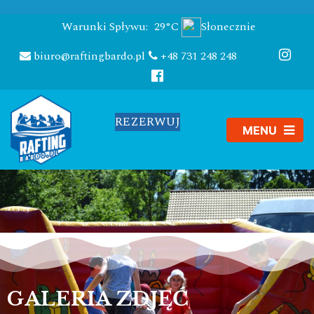
Warunki Spływu:
29°C
Słonecznie
biuro@raftingbardo.pl
+48 731 248 248
REZERWUJ
GALERIA ZDJĘĆ