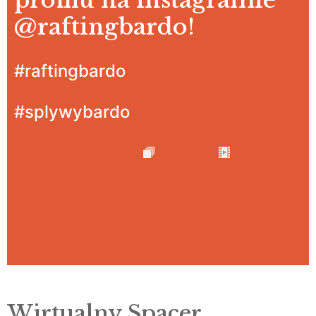
profilu na instagramie
@raftingbardo
!
#raftingbardo
#splywybardo
Wirtualny Spacer