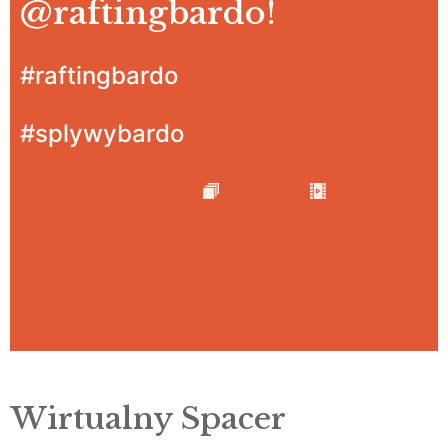
@raftingbardo
!
#raftingbardo
#splywybardo
Wirtualny Spacer