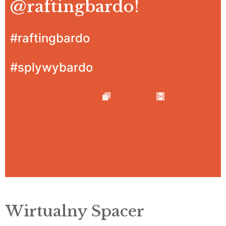
@raftingbardo
!
#raftingbardo
#splywybardo
Wirtualny Spacer